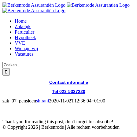
Skip
to
content
Home
Zakelijk
Particulier
Hypotheek
VVE
Wie zijn wij
Vacatures
Zoeken
naar:
Contact informatie
Tel 023-5327220
Facebook
LinkedIn
Instagram
zak_07_pensioen
shirani
2020-11-02T12:36:04+01:00
Thank you for reading this post, don't forget to subscribe!
© Copyright
2026 | Berkenrode | Alle rechten voorbehouden
Facebook
LinkedIn
Instagram
Go